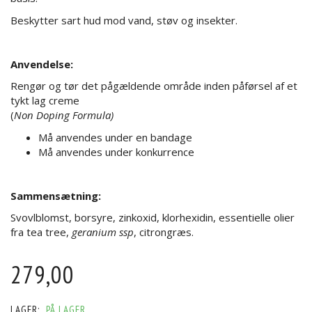
Beskytter sart hud mod vand, støv og insekter.
Anvendelse:
Rengør og tør det pågældende område inden påførsel af et
tykt lag creme
(
Non Doping Formula)
Må anvendes under en bandage
Må anvendes under konkurrence
Sammensætning:
Svovlblomst, borsyre, zinkoxid, klorhexidin, essentielle olier
fra tea tree,
geranium ssp
, citrongræs.
279,00
LAGER:
PÅ LAGER