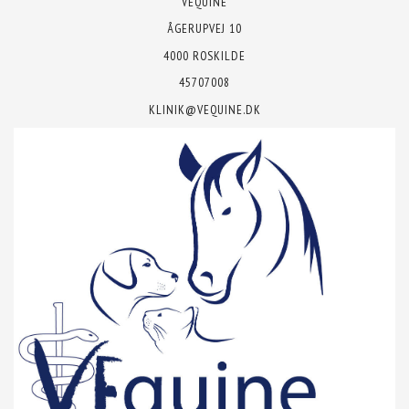
VEQUINE
ÅGERUPVEJ 10
4000 ROSKILDE
45707008
KLINIK@VEQUINE.DK