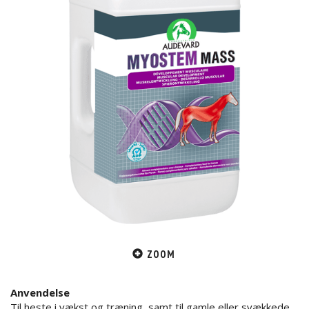
ZOOM
Anvendelse
Til heste i vækst og træning, samt til gamle eller svækkede