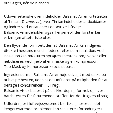
olier øges, når de blandes.
Udover æteriske olier indeholder Balsamic Air en urtetinktur
af Timian (
Thymus vulgaris
). Timian indeholder antioxidanter
og lindrer ved irritationer i de øvrige luftveje.
Balsamic Air indeholder også Terpeneol, der forstærker
virkningen af æteriske olier.
Den flydende form betyder, at Balsamic Air kan indgives
direkte i hestens mund, i foderet eller som inhalation. Ved
inhalation kan miksturen sprøjtes i hestens omgivelser eller
nebuliseres ved hjælp af en maske og en kompressor.
Top Mask og kompressor købes separat
Ingredienserne i Balsamic Air er nøje udvalgt med tanke på
at hjælpe hesten, uden at det influerer på muligheden for at
deltage i konkurrencer i FEI-regi.
Balsamic Air er baseret på en ikke-doping formel, og hvert
batch testes for forurenende stoffer, før det frigives til salg.
Udfordringer i luftvejssystemet bør ikke ignoreres, idet
længerevarende problemer kan resultere i forandringer i