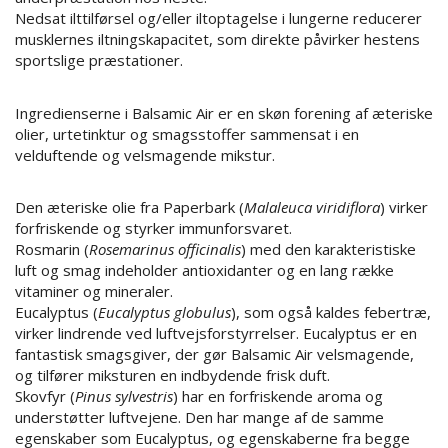
Nedsat ilttilførsel og/eller iltoptagelse i lungerne reducerer
musklernes iltningskapacitet, som direkte påvirker hestens
sportslige præstationer.
Ingredienserne i Balsamic Air er en skøn forening af æteriske
olier, urtetinktur og smagsstoffer sammensat i en
velduftende og velsmagende mikstur.
Den æteriske olie fra Paperbark (
Malaleuca viridiflora
) virker
forfriskende og styrker immunforsvaret.
Rosmarin (
Rosemarinus officinalis
) med den karakteristiske
luft og smag indeholder antioxidanter og en lang række
vitaminer og mineraler.
Eucalyptus (
Eucalyptus globulus
), som også kaldes febertræ,
virker lindrende ved luftvejsforstyrrelser. Eucalyptus er en
fantastisk smagsgiver, der gør Balsamic Air velsmagende,
og tilfører miksturen en indbydende frisk duft.
Skovfyr (
Pinus sylvestris
) har en forfriskende aroma og
understøtter luftvejene. Den har mange af de samme
egenskaber som Eucalyptus, og egenskaberne fra begge