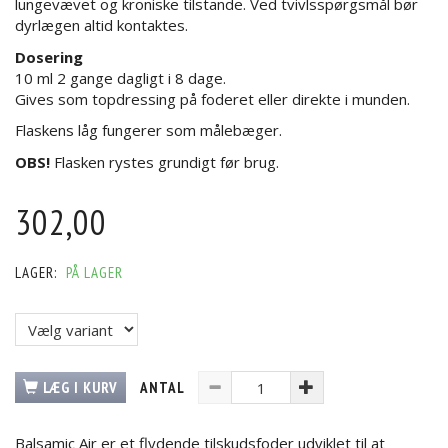
lungevævet og kroniske tilstande. Ved tvivlsspørgsmål bør
dyrlægen altid kontaktes.
Dosering
10 ml 2 gange dagligt i 8 dage.
Gives som topdressing på foderet eller direkte i munden.
Flaskens låg fungerer som målebæger.
OBS!
Flasken rystes grundigt før brug.
302,00
LAGER:
PÅ LAGER
LÆG I KURV
ANTAL
Balsamic Air er et flydende tilskudsfoder udviklet til at