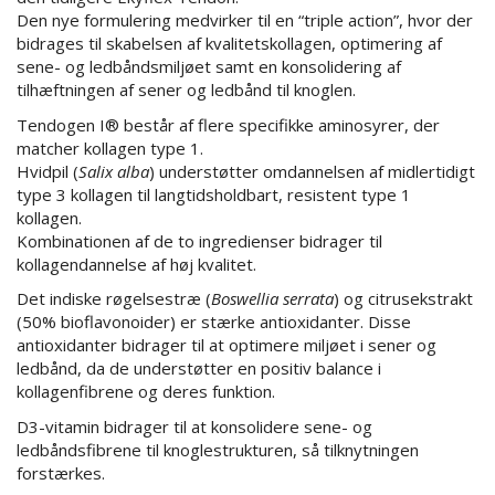
Den nye formulering medvirker til en “triple action”, hvor der
bidrages til skabelsen af kvalitetskollagen, optimering af
sene- og ledbåndsmiljøet samt en konsolidering af
tilhæftningen af ​​sener og ledbånd til knoglen.
Tendogen I® består af flere specifikke aminosyrer, der
matcher kollagen type 1.
Hvidpil (
Salix alba
) understøtter omdannelsen af ​​midlertidigt
type 3 kollagen til langtidsholdbart, resistent type 1
kollagen.
Kombinationen af de to ingredienser bidrager til
kollagendannelse af ​​høj kvalitet.
Det indiske røgelsestræ (
Boswellia serrata
) og citrusekstrakt
(50% bioflavonoider) er stærke antioxidanter. Disse
antioxidanter bidrager til at optimere miljøet i sener og
ledbånd, da de understøtter en positiv balance i
kollagenfibrene og deres funktion.
D3-vitamin bidrager til at konsolidere sene- og
ledbåndsfibrene til knoglestrukturen, så tilknytningen
forstærkes.