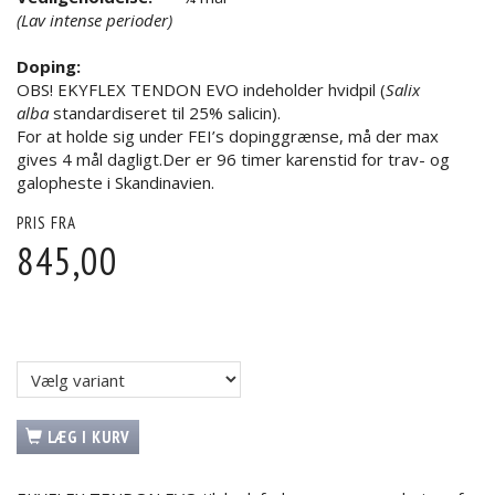
(Lav intense perioder)
Doping:
OBS! EKYFLEX TENDON EVO indeholder hvidpil (
Salix
alba
standardiseret til 25% salicin).
For at holde sig under FEI’s dopinggrænse, må der max
gives 4 mål dagligt.Der er 96 timer karenstid for trav- og
galopheste i Skandinavien.
PRIS FRA
845,00
LÆG I KURV