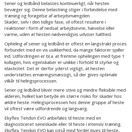
Sener og ledbånd belastes kontinuerligt, når hesten
bevæger sig. Denne belastning stiger i forbindelse med
træning og forøgelse af arbejdsmængden.
Skader, selv i den tidlige fase, vil oftest resultere i
reaktioner i form af nedsat arbejdsevne, hævelse eller
varme, uden at hesten nødvendigvis udviser halthed.
Opheling af sener og ledbånd er oftest en langstrakt proces
forbundet med en vis usikkerhed, da mange faktorer spiller
ind. Udfordringen er bl.a. at fremme ophelingen med type 1
kollagen, hvis egenskaber er unikke i forhold til styrke og
elasticitet. Det er derfor yderst vigtigt, at hesten
understøttes ernæringsmæssigt, så der gives optimale
vilkår til helingsprocessen.
Sener og ledbånd bliver mere stive og mindre fleksible med
alderen, hvilket kan betyde en større risiko for skader hos
ældre heste. Helingsprocessen hos denne gruppe af heste
vil oftest være udfordrende og langvarig.
Ekyflex Tendon EVO anbefales til heste med en
diagnosticeret seneskade eller til heste i intensiv træning.
Ekyflex Tendon EVO kan også med fordel gives til heste,