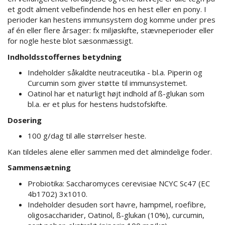
et godt alment velbefindende hos en hest eller en pony. I
perioder kan hestens immunsystem dog komme under pres
af én eller flere årsager: fx miljøskifte, stævneperioder eller
for nogle heste blot sæsonmæssigt.
Indholdsstoffernes betydning
Indeholder såkaldte neutraceutika - bl.a. Piperin og
Curcumin som giver støtte til immunsystemet.
Oatinol har et naturligt højt indhold af ß-glukan som
bl.a. er et plus for hestens hudstofskifte.
Dosering
100 g/dag til alle størrelser heste.
Kan tildeles alene eller sammen med det almindelige foder.
Sammensætning
Probiotika: Saccharomyces cerevisiae NCYC Sc47 (EC
4b1702) 3x1010.
Indeholder desuden sort havre, hampmel, roefibre,
oligosaccharider, Oatinol, ß-glukan (10%), curcumin,