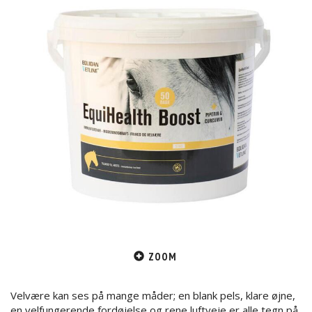
ZOOM
Velvære kan ses på mange måder; en blank pels, klare øjne,
en velfungerende fordøjelse og rene luftveje er alle tegn på