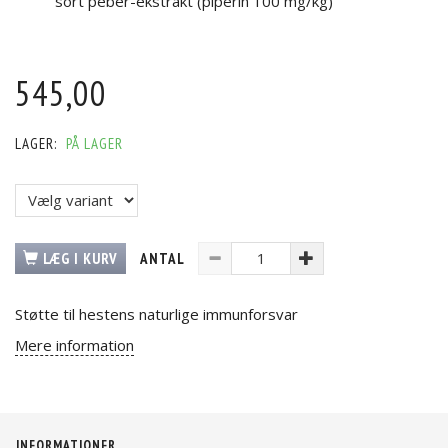
sort peber-ekstrakt (piperin 100 mg/kg)
545,00
LAGER:
PÅ LAGER
LÆG I KURV
ANTAL
Støtte til hestens naturlige immunforsvar
Mere information
INFORMATIONER