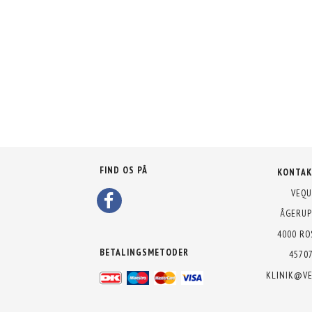
D
FIND OS PÅ
KONTAK
VEQU
ÅGERUP
4000 RO
BETALINGSMETODER
4570
KLINIK@VE