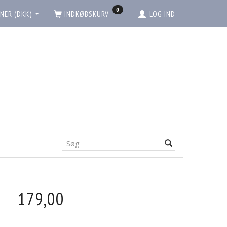
0
NER (DKK)
INDKØBSKURV
LOG IND
179,00