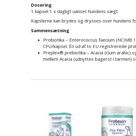
Dosering
1 kapsel 1 x dagligt uanset hundens vægt.
Kapslerne kan brydes og drysses over hundens fo
Sammensætning
Probiotika – Enterococcus faecium (NCIMB 1
CFU/kapsel. Èn ud af to EU registrerede prob
Preplex® prebiotika – Acacia (Gum arabic) og
mellem Acacia (udnyttes bagerst i tarmen) o