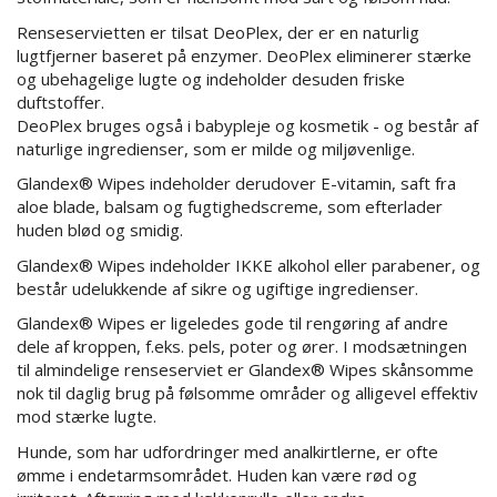
Renseservietten er tilsat DeoPlex, der er en naturlig
lugtfjerner baseret på enzymer. DeoPlex eliminerer stærke
og ubehagelige lugte og indeholder desuden friske
duftstoffer.
DeoPlex bruges også i babypleje og kosmetik - og består af
naturlige ingredienser, som er milde og miljøvenlige.
Glandex® Wipes indeholder derudover E-vitamin, saft fra
aloe blade, balsam og fugtighedscreme, som efterlader
huden blød og smidig.
Glandex® Wipes indeholder IKKE alkohol eller parabener, og
består udelukkende af sikre og ugiftige ingredienser.
Glandex® Wipes er ligeledes gode til rengøring af andre
dele af kroppen, f.eks. pels, poter og ører. I modsætningen
til almindelige renseserviet er Glandex® Wipes skånsomme
nok til daglig brug på følsomme områder og alligevel effektiv
mod stærke lugte.
Hunde, som har udfordringer med analkirtlerne, er ofte
ømme i endetarmsområdet. Huden kan være rød og