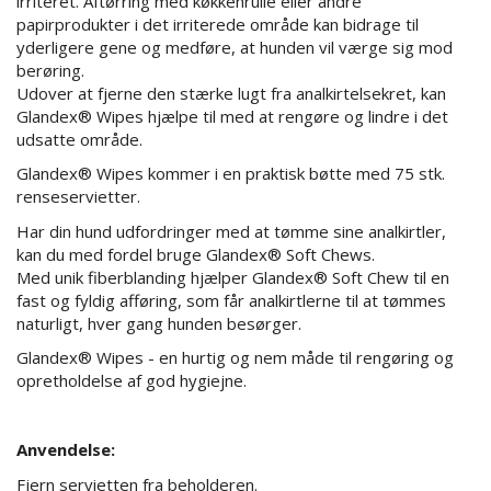
irriteret. Aftørring med køkkenrulle eller andre
papirprodukter i det irriterede område kan bidrage til
yderligere gene og medføre, at hunden vil værge sig mod
berøring.
Udover at fjerne den stærke lugt fra analkirtelsekret, kan
Glandex® Wipes hjælpe til med at rengøre og lindre i det
udsatte område.
Glandex® Wipes kommer i en praktisk bøtte med 75 stk.
renseservietter.
Har din hund udfordringer med at tømme sine analkirtler,
kan du med fordel bruge Glandex® Soft Chews.
Med unik fiberblanding hjælper Glandex® Soft Chew til en
fast og fyldig afføring, som får analkirtlerne til at tømmes
naturligt, hver gang hunden besørger.
Glandex® Wipes - en hurtig og nem måde til rengøring og
opretholdelse af god hygiejne.
Anvendelse:
Fjern servietten fra beholderen.