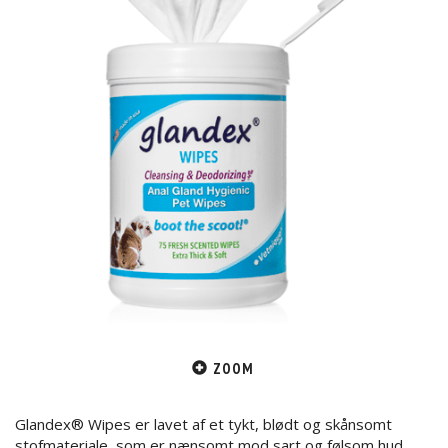
ZOOM
Glandex® Wipes er lavet af et tykt, blødt og skånsomt
stofmateriale, som er nænsomt mod sart og følsom hud.