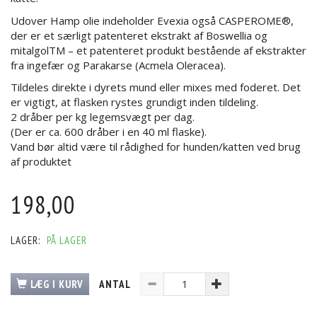
Udover Hamp olie indeholder Evexia også CASPEROME®,
der er et særligt patenteret ekstrakt af Boswellia og
mitalgolTM – et patenteret produkt bestående af ekstrakter
fra ingefær og Parakarse (Acmela Oleracea).
Tildeles direkte i dyrets mund eller mixes med foderet. Det
er vigtigt, at flasken rystes grundigt inden tildeling.
2 dråber per kg legemsvægt per dag.
(Der er ca. 600 dråber i en 40 ml flaske).
Vand bør altid være til rådighed for hunden/katten ved brug
af produktet
198,00
LAGER:
PÅ LAGER
LÆG I KURV
ANTAL