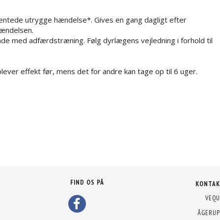
rventede utrygge hændelse*. Gives en gang dagligt efter
hændelsen.
nde med adfærdstræning. Følg dyrlægens vejledning i forhold til
lever effekt før, mens det for andre kan tage op til 6 uger.
FIND OS PÅ
KONTAK
VEQU
ÅGERUP