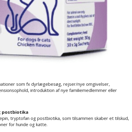
uationer som fx dyrlægebesøg, rejser/nye omgivelser,
nsionsophold, introduktion af nye familiemedlemmer eller
g postbiotika
zepin, tryptofan og postbiotika, som tilsammen skaber et tilskud,
ioner for hunde og katte.