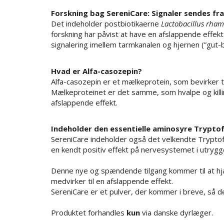
Forskning bag SereniCare: Signaler sendes fra
Det indeholder postbiotikaerne
Lactobacillus rha
forskning har påvist at have en afslappende effek
signalering imellem tarmkanalen og hjernen (”gut-br
Hvad er Alfa-casozepin?
Alfa-casozepin er et mælkeprotein, som bevirker ti
Mælkeproteinet er det samme, som hvalpe og killin
afslappende effekt.
Indeholder den essentielle aminosyre Trypto
SereniCare indeholder også det velkendte Tryptof
en kendt positiv effekt på nervesystemet i utrygge
Denne nye og spændende tilgang kommer til at hjæ
medvirker til en afslappende effekt.
SereniCare er et pulver, der kommer i breve, så de
Produktet forhandles
kun
via danske dyrlæger.