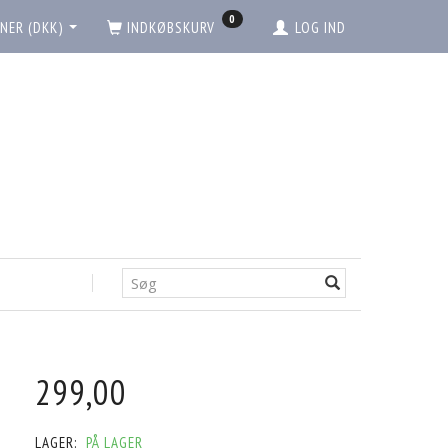
0
NER (DKK)
INDKØBSKURV
LOG IND
299,00
LAGER:
PÅ LAGER