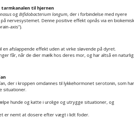
 tarmkanalen til hjernen
mnosus
og
Bifidobacterium longum
, der i forbindelse med nyere
t på nervesystemet. Denne positive effekt opnås via en biokemis
ain-axis”).
l en afslappende effekt uden at virke sløvende på dyret.
ger får, når de dier mælk hos deres mor, og har altså en naturlig
fan
an, der i kroppen omdannes til lykkehormonet serotonin, som ha
 situationer.
lpe hunde og katte i urolige og utrygge situationer, og
t er nemt at dosere efter vægt i lidt foder.