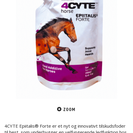
ZOOM
4CYTE Epiitalis® Forte er et nyt og innovativt tilskudsfoder
til hest, som underbygger en velfungerende ledfunktion hos