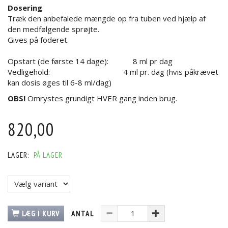
Dosering
Træk den anbefalede mængde op fra tuben ved hjælp af
den medfølgende sprøjte.
Gives på foderet.
Opstart (de første 14 dage): 8 ml pr dag
Vedligehold: 4 ml pr. dag (hvis påkrævet
kan dosis øges til 6-8 ml/dag)
OBS!
Omrystes grundigt HVER gang inden brug.
820,00
LAGER:
PÅ LAGER
LÆG I KURV
ANTAL