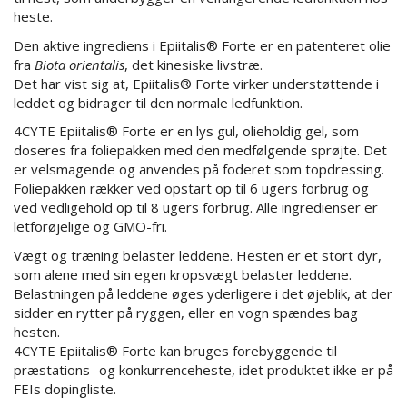
heste.
Den aktive ingrediens i Epiitalis® Forte er en patenteret olie
fra
Biota orientalis
, det kinesiske livstræ.
Det har vist sig at, Epiitalis® Forte virker understøttende i
leddet og bidrager til den normale ledfunktion.
4CYTE Epiitalis® Forte er en lys gul, olieholdig gel, som
doseres fra foliepakken med den medfølgende sprøjte. Det
er velsmagende og anvendes på foderet som topdressing.
Foliepakken rækker ved opstart op til 6 ugers forbrug og
ved vedligehold op til 8 ugers forbrug. Alle ingredienser er
letforøjelige og GMO-fri.
Vægt og træning belaster leddene. Hesten er et stort dyr,
som alene med sin egen kropsvægt belaster leddene.
Belastningen på leddene øges yderligere i det øjeblik, at der
sidder en rytter på ryggen, eller en vogn spændes bag
hesten.
4CYTE Epiitalis® Forte kan bruges forebyggende til
præstations- og konkurrenceheste, idet produktet ikke er på
FEIs dopingliste.