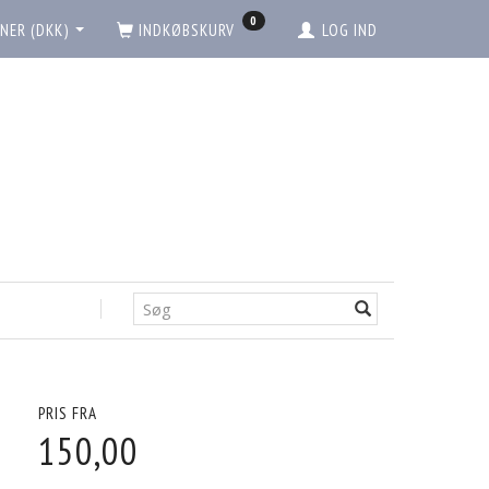
0
NER (DKK)
INDKØBSKURV
LOG IND
PRIS FRA
150,00