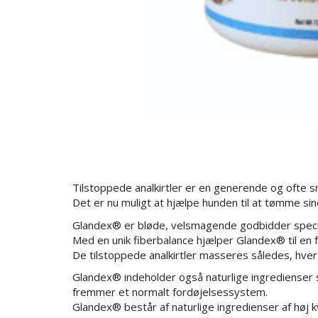
Tilstoppede analkirtler er en generende og ofte sm
Det er nu muligt at hjælpe hunden til at tømme sine 
Glandex® er bløde, velsmagende godbidder speciel
Med en unik fiberbalance hjælper Glandex® til en fas
De tilstoppede analkirtler masseres således, hver
Glandex® indeholder også naturlige ingredienser
fremmer et normalt fordøjelsessystem.
Glandex® består af naturlige ingredienser af høj kv