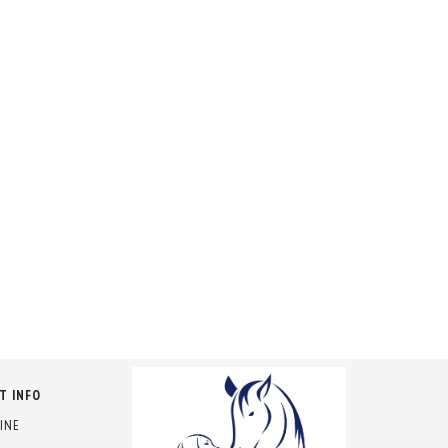
T INFO
INE