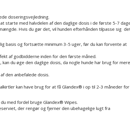
ede doseringsvejledning.
at starte med halvdelen af den daglige dosis i de første 5-7 dag
 mængde. Hvis du gør det, vil hunden efterhånden tilpasse sig de
ig basis og fortsætte minimum 3-5 uger, før du kan forvente at
ffekt af godbidderne inden for den første måned.
d, kan du øge den daglige dosis, da nogle hunde har brug for mer
 af den anbefalede dosis.
kirtler kan have brug for at få Glandex® i op til 2-3 måneder for
kan du med fordel bruge Glandex® Wipes.
erviet, der rengør og fjerner den ubehagelige lugt fra