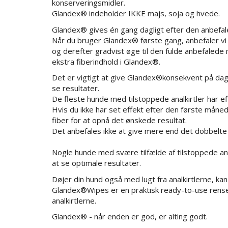
konserveringsmidler.
Glandex® indeholder IKKE majs, soja og hvede.
Glandex® gives én gang dagligt efter den anbefal
Når du bruger Glandex® første gang, anbefaler vi 
og derefter gradvist øge til den fulde anbefalede
ekstra fiberindhold i Glandex®.
Det er vigtigt at give Glandex®konsekvent på dagl
se resultater.
De fleste hunde med tilstoppede analkirtler har e
Hvis du ikke har set effekt efter den første måne
fiber for at opnå det ønskede resultat.
Det anbefales ikke at give mere end det dobbelte
Nogle hunde med svære tilfælde af tilstoppede anal
at se optimale resultater.
Døjer din hund også med lugt fra analkirtlerne, 
Glandex®Wipes er en praktisk ready-to-use renses
analkirtlerne.
Glandex® - når enden er god, er alting godt.