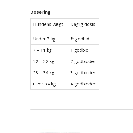
Dosering
Hundens vægt
Daglig dosis
Under 7 kg
½ godbid
7 – 11 kg
1 godbid
12 – 22 kg
2 godbidder
23 – 34 kg
3 godbidder
Over 34 kg
4 godbidder